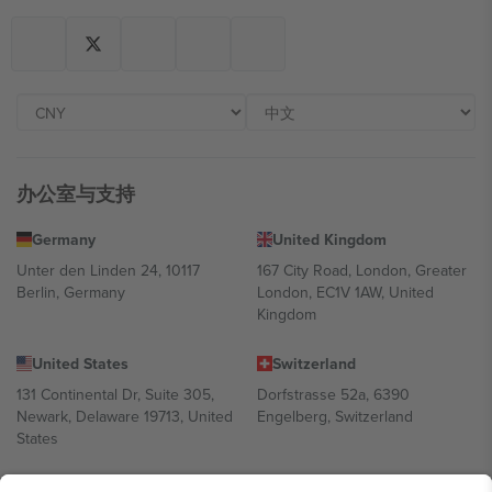
办公室与支持
Germany
United Kingdom
Unter den Linden 24, 10117
167 City Road, London, Greater
Berlin, Germany
London, EC1V 1AW, United
Kingdom
United States
Switzerland
131 Continental Dr, Suite 305,
Dorfstrasse 52a, 6390
Newark, Delaware 19713, United
Engelberg, Switzerland
States
Bulgaria
United Arab Emirates