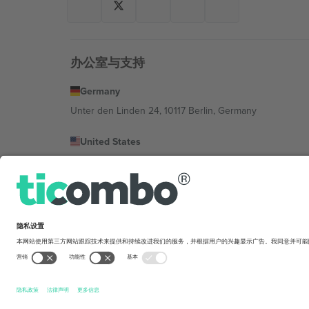
办公室与支持
Germany
Unter den Linden 24, 10117 Berlin, Germany
United States
131 Continental Dr, Suite 305, Newark, Delaware 19713, 
Bulgaria
Regus Sofia City West, bul Totleben 53-55, 1606 Sofia, B
Mexico
Av Chapultepec 360, Roma Norte, Cuauhtémoc, 06700
平台提供商的法律实体可能会因地点、活动和/或领域而