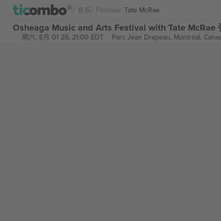
音乐
Festival
Tate McRae
Osheaga Music and Arts Festival with Tate McR
周六, 8月 01 26, 21:00 EDT
Parc Jean Drapeau,
Montréal, Cana