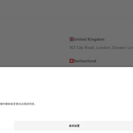
United Kingdom
167 City Road, London, Greater L
Switzerland
United States
Dorfstrasse 52a, 6390 Engelberg, 
United Arab Emirates
ulgaria
UAE Dubai Silicon Oasis, DDP Buil
 Ciudad de México, CDMX, Mexico
有所不同。有关详细信息，请查看特定活动页面、版权声明和条款。,
法