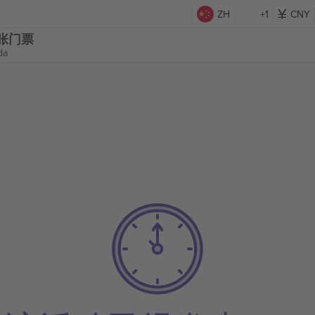
ZH
+1
CNY
ae 张门票
da