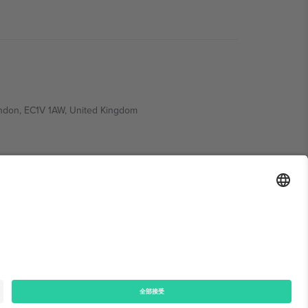
ondon, EC1V 1AW, United Kingdom
Switzerland
ding A1, Office 302, Dubai, United Arab Emirates
律声明
和
条款.
© 2026 Ticombo. 版权所有.