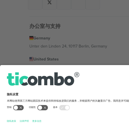
办公室与支持
Germany
Unter den Linden 24, 10117 Berlin, Germany
United States
131 Continental Dr, Suite 305, Newark, Delaware 19713, 
Bulgaria
Regus Sofia City West, bul Totleben 53-55, 1606 Sofia, B
Mexico
Av Chapultepec 360, Roma Norte, Cuauhtémoc, 06700
平台提供商的法律实体可能会因地点、活动和/或领域而