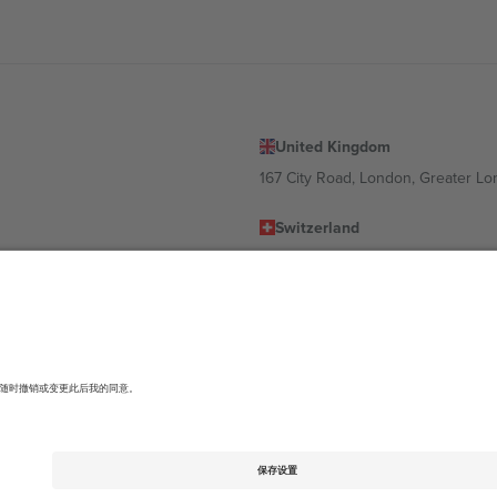
United Kingdom
167 City Road, London, Greater L
Switzerland
United States
Dorfstrasse 52a, 6390 Engelberg, 
United Arab Emirates
ulgaria
UAE Dubai Silicon Oasis, DDP Buil
 Ciudad de México, CDMX, Mexico
有所不同。有关详细信息，请查看特定活动页面、版权声明和条款。,
法