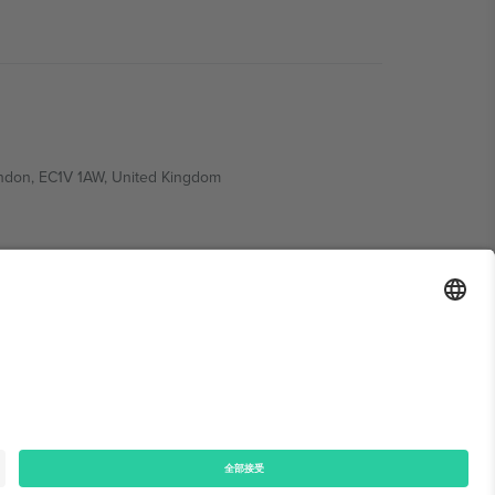
ondon, EC1V 1AW, United Kingdom
Switzerland
ding A1, Office 302, Dubai, United Arab Emirates
律声明
和
条款.
© 2026 Ticombo. 版权所有.