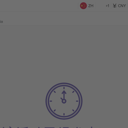
ZH
+1
CNY
ia