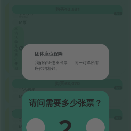
Gramado
购买
¥2,631
4.9 (14)
每个
受信卖方
M票
本
场
活
动
最
低
团体座位保障
票
价
我们保证连座出票——同一订单所有
开
启
座位均相邻。
Gramado
购买
¥3,070
每个
个人卖家
M票
请问需要多少张票？
VIP
2
购买
¥10,524
4.9 (14)
每个
受信卖方
M票