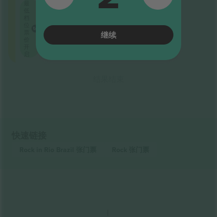
最
低
档
位
票
继续
价
开
启
结果结束
快速链接
Rock in Rio Brazil
张门票
Rock
张门票