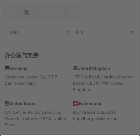
办公室与支持
Germany
United Kingdom
Unter den Linden 24, 10117
167 City Road, London, Greater
Berlin, Germany
London, EC1V 1AW, United
Kingdom
United States
Switzerland
131 Continental Dr, Suite 305,
Dorfstrasse 52a, 6390
Newark, Delaware 19713, United
Engelberg, Switzerland
States
Bulgaria
United Arab Emirates