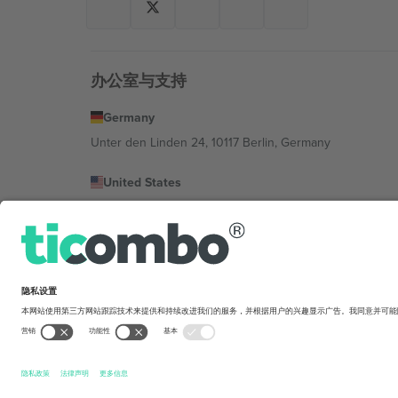
办公室与支持
Germany
Unter den Linden 24, 10117 Berlin, Germany
United States
131 Continental Dr, Suite 305, Newark, Delaware 19713, 
Bulgaria
Regus Sofia City West, bul Totleben 53-55, 1606 Sofia, B
Mexico
Av Chapultepec 360, Roma Norte, Cuauhtémoc, 06700
平台提供商的法律实体可能会因地点、活动和/或领域而