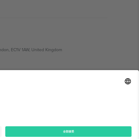
ondon, EC1V 1AW, United Kingdom
Switzerland
ding A1, Office 302, Dubai, United Arab Emirates
律声明
和
条款.
© 2026 Ticombo. 版权所有.