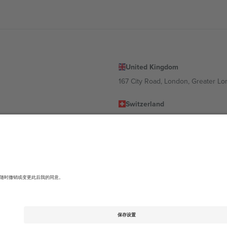
United Kingdom
167 City Road, London, Greater L
Switzerland
United States
Dorfstrasse 52a, 6390 Engelberg, 
United Arab Emirates
ulgaria
UAE Dubai Silicon Oasis, DDP Buil
 Ciudad de México, CDMX, Mexico
有所不同。有关详细信息，请查看特定活动页面、版权声明和条款。,
法