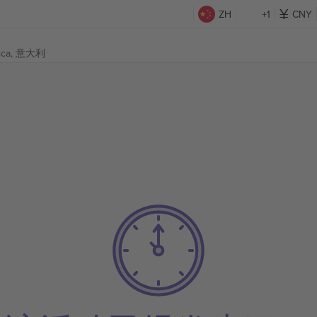
ZH
+1
CNY
cca, 意大利