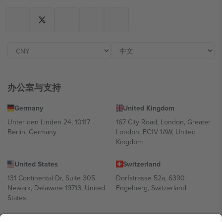
办公室与支持
Germany
United Kingdom
Unter den Linden 24, 10117
167 City Road, London, Greater
Berlin, Germany
London, EC1V 1AW, United
Kingdom
United States
Switzerland
131 Continental Dr, Suite 305,
Dorfstrasse 52a, 6390
Newark, Delaware 19713, United
Engelberg, Switzerland
States
Bulgaria
United Arab Emirates