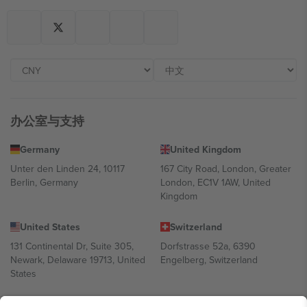
办公室与支持
Germany
United Kingdom
Unter den Linden 24, 10117
167 City Road, London, Greater
Berlin, Germany
London, EC1V 1AW, United
Kingdom
United States
Switzerland
131 Continental Dr, Suite 305,
Dorfstrasse 52a, 6390
Newark, Delaware 19713, United
Engelberg, Switzerland
States
Bulgaria
United Arab Emirates