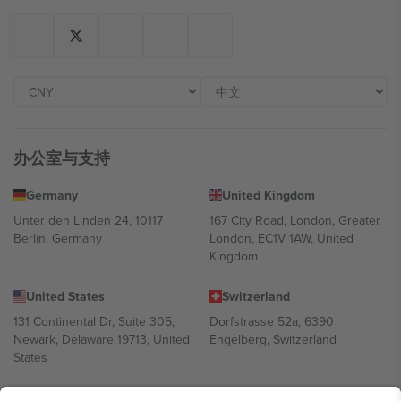
办公室与支持
Germany
United Kingdom
Unter den Linden 24, 10117
167 City Road, London, Greater
Berlin, Germany
London, EC1V 1AW, United
Kingdom
United States
Switzerland
131 Continental Dr, Suite 305,
Dorfstrasse 52a, 6390
Newark, Delaware 19713, United
Engelberg, Switzerland
States
Bulgaria
United Arab Emirates