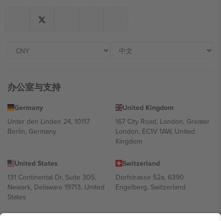
办公室与支持
Germany
United Kingdom
Unter den Linden 24, 10117
167 City Road, London, Greater
Berlin, Germany
London, EC1V 1AW, United
Kingdom
United States
Switzerland
131 Continental Dr, Suite 305,
Dorfstrasse 52a, 6390
Newark, Delaware 19713, United
Engelberg, Switzerland
States
Bulgaria
United Arab Emirates