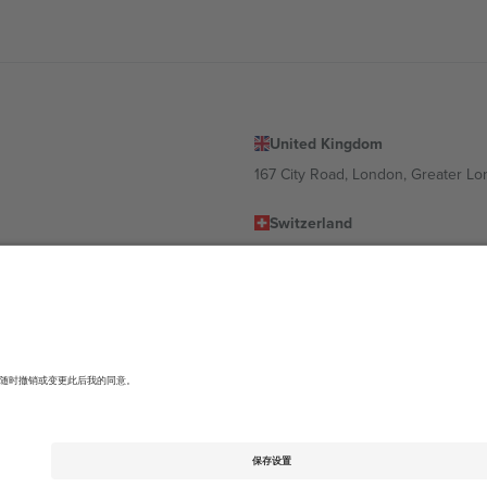
United Kingdom
167 City Road, London, Greater L
Switzerland
United States
Dorfstrasse 52a, 6390 Engelberg, 
United Arab Emirates
ulgaria
UAE Dubai Silicon Oasis, DDP Buil
 Ciudad de México, CDMX, Mexico
有所不同。有关详细信息，请查看特定活动页面、版权声明和条款。,
法