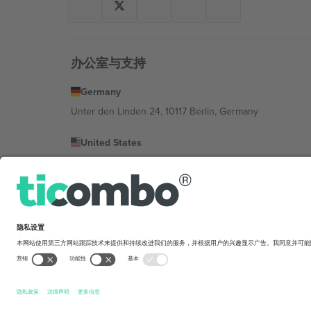
办公室与支持
Germany
Unter den Linden 24, 10117 Berlin, Germany
United States
131 Continental Dr, Suite 305, Newark, Delaware 19713, 
Bulgaria
Regus Sofia City West, bul Totleben 53-55, 1606 Sofia, B
Mexico
Av Chapultepec 360, Roma Norte, Cuauhtémoc, 06700
平台提供商的法律实体可能会因地点、活动和/或领域而