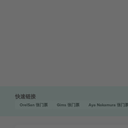
快速链接
OrelSan
张门票
Gims
张门票
Aya Nakamura
张门