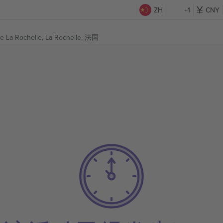
ZH
+1
CNY
ile La Rochelle,
La Rochelle, 法国