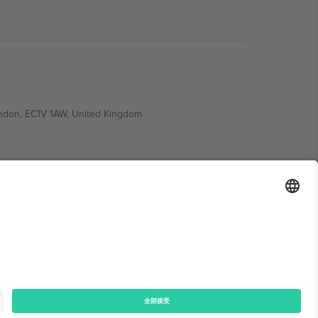
ondon, EC1V 1AW, United Kingdom
Switzerland
ding A1, Office 302, Dubai, United Arab Emirates
律声明
和
条款.
© 2026 Ticombo. 版权所有.