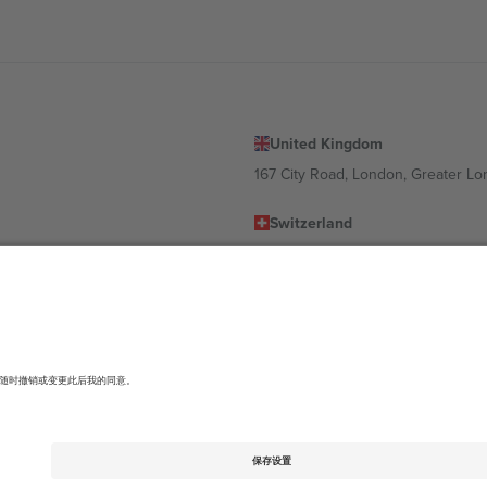
United Kingdom
167 City Road, London, Greater L
Switzerland
United States
Dorfstrasse 52a, 6390 Engelberg, 
United Arab Emirates
ulgaria
UAE Dubai Silicon Oasis, DDP Buil
 Ciudad de México, CDMX, Mexico
有所不同。有关详细信息，请查看特定活动页面、版权声明和条款。,
法