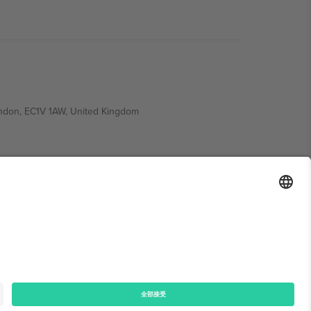
ondon, EC1V 1AW, United Kingdom
Switzerland
ding A1, Office 302, Dubai, United Arab Emirates
律声明
和
条款.
© 2026 Ticombo. 版权所有.