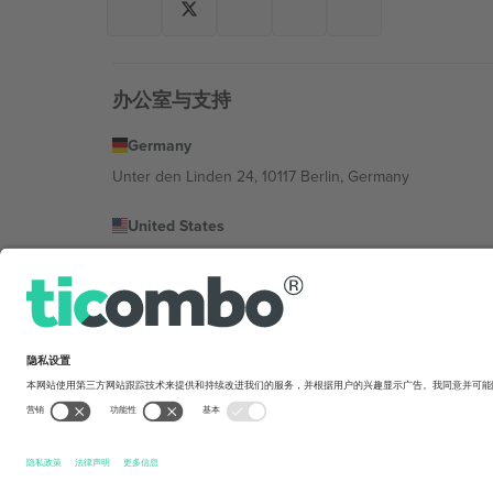
办公室与支持
Germany
Unter den Linden 24, 10117 Berlin, Germany
United States
131 Continental Dr, Suite 305, Newark, Delaware 19713, 
Bulgaria
Regus Sofia City West, bul Totleben 53-55, 1606 Sofia, B
Mexico
Av Chapultepec 360, Roma Norte, Cuauhtémoc, 06700
平台提供商的法律实体可能会因地点、活动和/或领域而