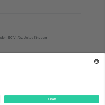
ondon, EC1V 1AW, United Kingdom
Switzerland
ding A1, Office 302, Dubai, United Arab Emirates
律声明
和
条款.
© 2026 Ticombo. 版权所有.