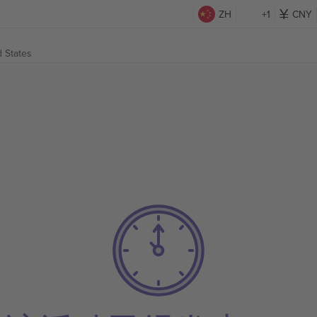
ZH
+1
CNY
d States