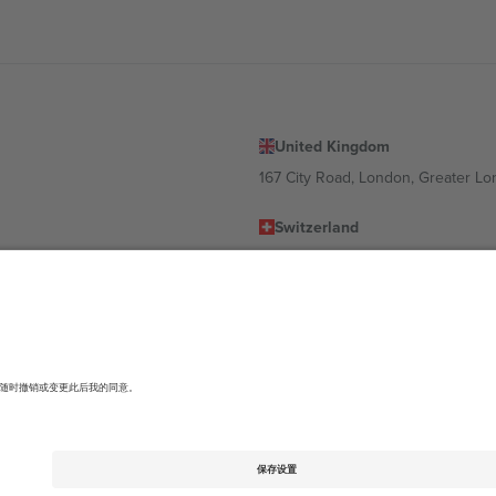
United Kingdom
167 City Road, London, Greater L
Switzerland
United States
Dorfstrasse 52a, 6390 Engelberg, 
United Arab Emirates
ulgaria
UAE Dubai Silicon Oasis, DDP Buil
 Ciudad de México, CDMX, Mexico
有所不同。有关详细信息，请查看特定活动页面、版权声明和条款。,
法