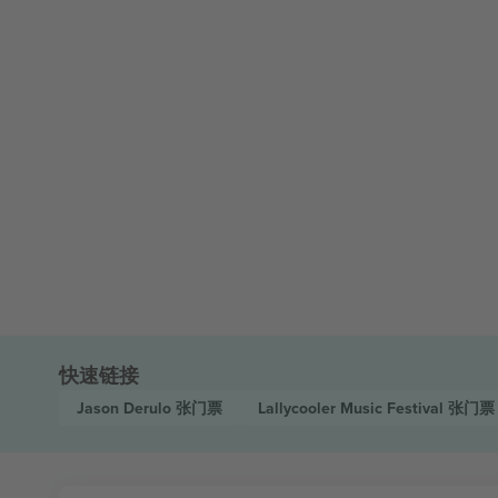
快速链接
Jason Derulo
张门票
Lallycooler Music Festival
张门票