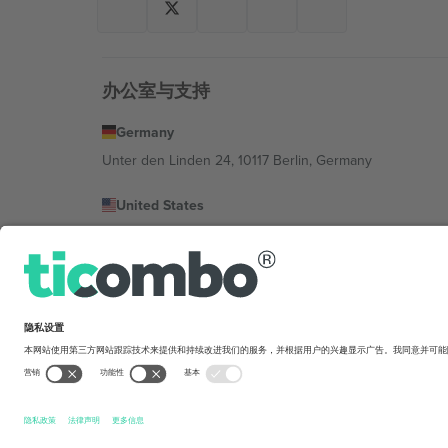
办公室与支持
Germany
Unter den Linden 24, 10117 Berlin, Germany
United States
131 Continental Dr, Suite 305, Newark, Delaware 19713, 
Bulgaria
Regus Sofia City West, bul Totleben 53-55, 1606 Sofia, B
Mexico
Av Chapultepec 360, Roma Norte, Cuauhtémoc, 06700
平台提供商的法律实体可能会因地点、活动和/或领域而