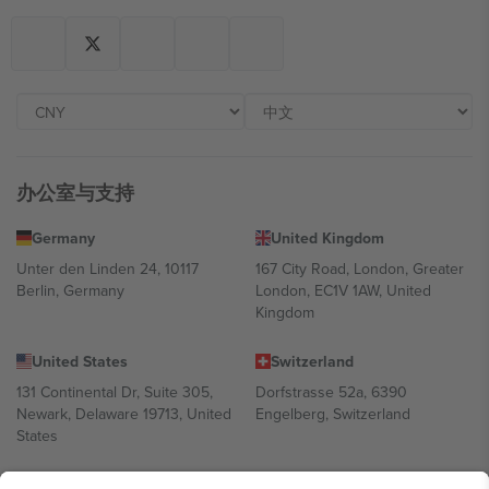
办公室与支持
Germany
United Kingdom
Unter den Linden 24, 10117
167 City Road, London, Greater
Berlin, Germany
London, EC1V 1AW, United
Kingdom
United States
Switzerland
131 Continental Dr, Suite 305,
Dorfstrasse 52a, 6390
Newark, Delaware 19713, United
Engelberg, Switzerland
States
Bulgaria
United Arab Emirates