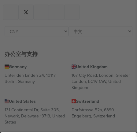
办公室与支持
Germany
United Kingdom
Unter den Linden 24, 10117
167 City Road, London, Greater
Berlin, Germany
London, EC1V 1AW, United
Kingdom
United States
Switzerland
131 Continental Dr, Suite 305,
Dorfstrasse 52a, 6390
Newark, Delaware 19713, United
Engelberg, Switzerland
States
Bulgaria
United Arab Emirates