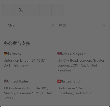
办公室与支持
Germany
United Kingdom
Unter den Linden 24, 10117
167 City Road, London, Greater
Berlin, Germany
London, EC1V 1AW, United
Kingdom
United States
Switzerland
131 Continental Dr, Suite 305,
Dorfstrasse 52a, 6390
Newark, Delaware 19713, United
Engelberg, Switzerland
States
Bulgaria
United Arab Emirates