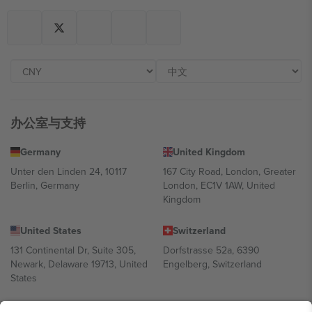
办公室与支持
Germany
United Kingdom
Unter den Linden 24, 10117
167 City Road, London, Greater
Berlin, Germany
London, EC1V 1AW, United
Kingdom
United States
Switzerland
131 Continental Dr, Suite 305,
Dorfstrasse 52a, 6390
Newark, Delaware 19713, United
Engelberg, Switzerland
States
Bulgaria
United Arab Emirates