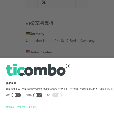
办公室与支持
Germany
Unter den Linden 24, 10117 Berlin, Germany
United States
131 Continental Dr, Suite 305, Newark, Delaware 19713, 
Bulgaria
Regus Sofia City West, bul Totleben 53-55, 1606 Sofia, B
Mexico
Av Chapultepec 360, Roma Norte, Cuauhtémoc, 06700
平台提供商的法律实体可能会因地点、活动和/或领域而