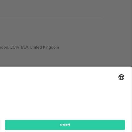
ondon, EC1V 1AW, United Kingdom
Switzerland
ding A1, Office 302, Dubai, United Arab Emirates
律声明
和
条款.
© 2026 Ticombo. 版权所有.