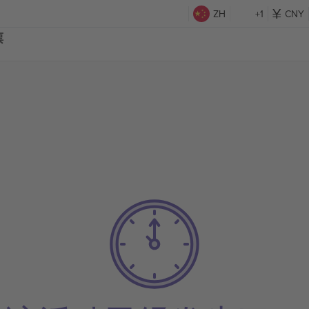
ZH
+1
CNY
票