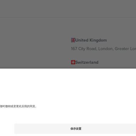
United Kingdom
167 City Road, London, Greater L
Switzerland
United States
Dorfstrasse 52a, 6390 Engelberg, 
United Arab Emirates
ulgaria
UAE Dubai Silicon Oasis, DDP Buil
 Ciudad de México, CDMX, Mexico
有所不同。有关详细信息，请查看特定活动页面、版权声明和条款。,
法