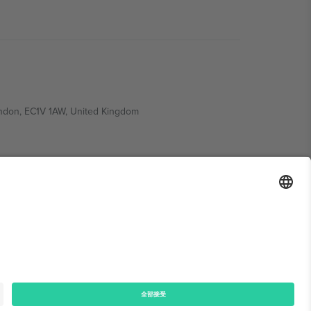
ondon, EC1V 1AW, United Kingdom
Switzerland
ding A1, Office 302, Dubai, United Arab Emirates
律声明
和
条款.
© 2026 Ticombo. 版权所有.