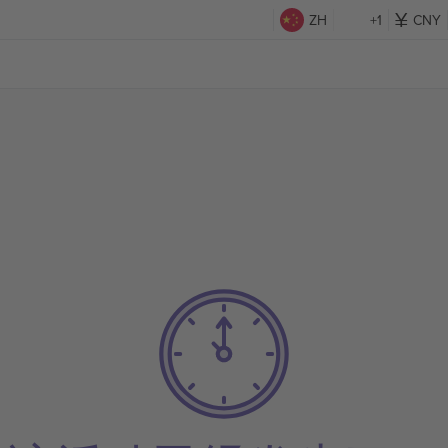
ZH
+1
CNY