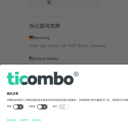
办公室与支持
Germany
Unter den Linden 24, 10117 Berlin, Germany
United States
131 Continental Dr, Suite 305, Newark, Delaware 19713, 
Bulgaria
Regus Sofia City West, bul Totleben 53-55, 1606 Sofia, B
Mexico
Av Chapultepec 360, Roma Norte, Cuauhtémoc, 06700
平台提供商的法律实体可能会因地点、活动和/或领域而