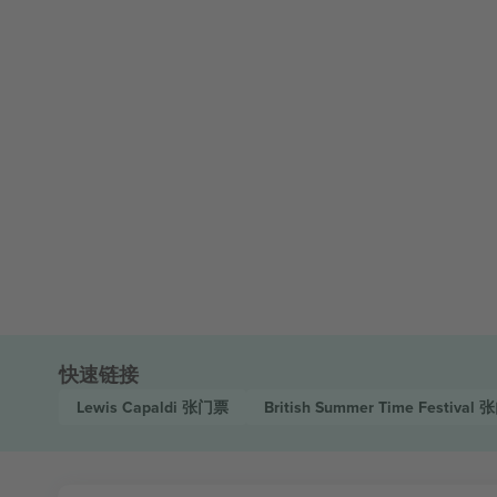
快速链接
Lewis Capaldi
张门票
British Summer Time Festival
张