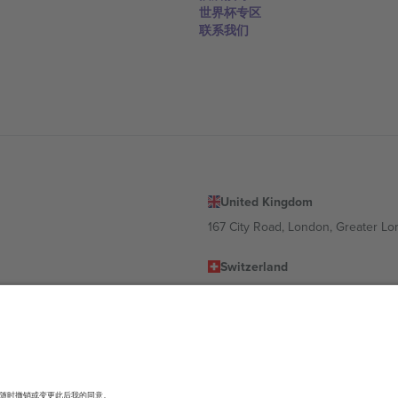
世界杯专区
联系我们
United Kingdom
167 City Road, London, Greater L
Switzerland
United States
Dorfstrasse 52a, 6390 Engelberg, 
United Arab Emirates
ulgaria
UAE Dubai Silicon Oasis, DDP Buil