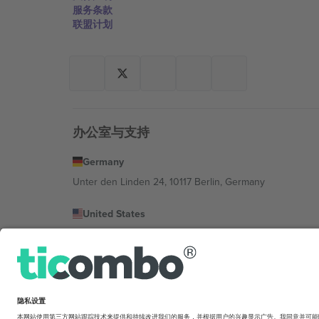
服务条款
联盟计划
办公室与支持
Germany
Unter den Linden 24, 10117 Berlin, Germany
United States
131 Continental Dr, Suite 305, Newark, Delaware 19713, 
Bulgaria
Regus Sofia City West, bul Totleben 53-55, 1606 Sofia, B
Mexico