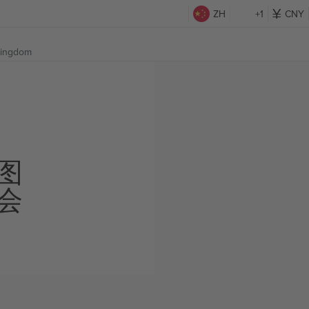
ZH
+1
CNY
Kingdom
图
会