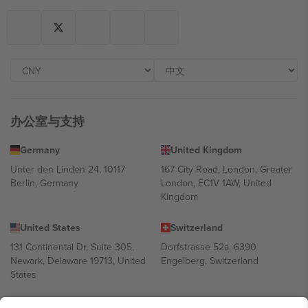
办公室与支持
Germany
United Kingdom
Unter den Linden 24, 10117
167 City Road, London, Greater
Berlin, Germany
London, EC1V 1AW, United
Kingdom
United States
Switzerland
131 Continental Dr, Suite 305,
Dorfstrasse 52a, 6390
Newark, Delaware 19713, United
Engelberg, Switzerland
States
Bulgaria
United Arab Emirates