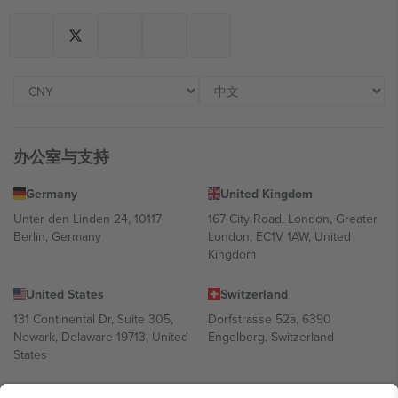
办公室与支持
Germany
United Kingdom
Unter den Linden 24, 10117
167 City Road, London, Greater
Berlin, Germany
London, EC1V 1AW, United
Kingdom
United States
Switzerland
131 Continental Dr, Suite 305,
Dorfstrasse 52a, 6390
Newark, Delaware 19713, United
Engelberg, Switzerland
States
Bulgaria
United Arab Emirates