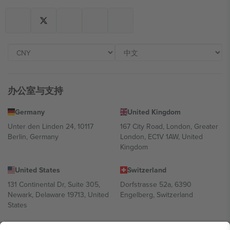
办公室与支持
Germany
United Kingdom
Unter den Linden 24, 10117
167 City Road, London, Greater
Berlin, Germany
London, EC1V 1AW, United
Kingdom
United States
Switzerland
131 Continental Dr, Suite 305,
Dorfstrasse 52a, 6390
Newark, Delaware 19713, United
Engelberg, Switzerland
States
Bulgaria
United Arab Emirates