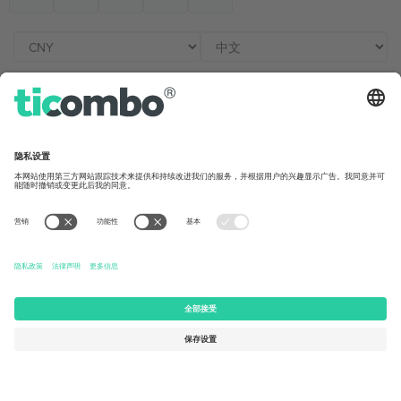
办公室与支持
Germany
United Kingdom
Unter den Linden 24, 10117
167 City Road, London, Greater
Berlin, Germany
London, EC1V 1AW, United
Kingdom
United States
Switzerland
131 Continental Dr, Suite 305,
Dorfstrasse 52a, 6390
Newark, Delaware 19713, United
Engelberg, Switzerland
States
Bulgaria
United Arab Emirates
Regus Sofia City West, bul
UAE Dubai Silicon Oasis, DDP
Totleben 53-55, 1606 Sofia,
Building A1, Office 302, Dubai,