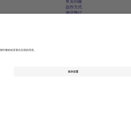
常见问题
运作方式
酒店预订
世界杯专区
联系我们
United Kingdom
167 City Road, London, Greater L
Switzerland
United States
Dorfstrasse 52a, 6390 Engelberg, 
United Arab Emirates