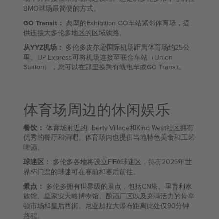
BMO球场最简便的方式。
GO Transit：
典型的Exhibition GO车站紧邻体育场，提
供连接大多伦多地区的区域铁路。
从YYZ机场：
多伦多皮尔逊国际机场距离体育场约25公
里。UP Express可将机场连接至联合车站（Union
Station），您可以在那里换乘有轨电车或GO Transit。
体育场周边的休闲娱乐
餐饮：
体育场附近的Liberty Village和King West社区拥有
优秀的餐厅和酒吧。体育场内也提供当地特色美食和工艺
啤酒。
球迷区：
多伦多各地将设立FIFA球迷区，持有2026年世
界杯门票的球迷可在赛前和赛后前往。
景点：
多伦多拥有世界级的景点，包括CN塔、里普利水
族馆、皇家安大略博物馆、酿酒厂区以及充满活力的肯辛
顿市场和皇后西街。尼亚加拉大瀑布距离此处仅90分钟
路程。