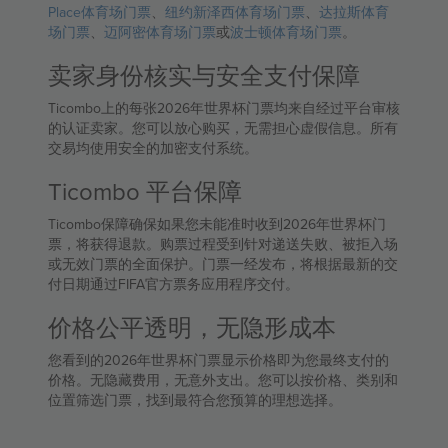
Place体育场门票
、
纽约新泽西体育场门票
、
达拉斯体育
场门票
、
迈阿密体育场门票
或
波士顿体育场门票
。
卖家身份核实与安全支付保障
Ticombo上的每张2026年世界杯门票均来自经过平台审核
的认证卖家。您可以放心购买，无需担心虚假信息。所有
交易均使用安全的加密支付系统。
Ticombo 平台保障
Ticombo保障确保如果您未能准时收到2026年世界杯门
票，将获得退款。购票过程受到针对递送失败、被拒入场
或无效门票的全面保护。门票一经发布，将根据最新的交
付日期通过FIFA官方票务应用程序交付。
价格公平透明，无隐形成本
您看到的2026年世界杯门票显示价格即为您最终支付的
价格。无隐藏费用，无意外支出。您可以按价格、类别和
位置筛选门票，找到最符合您预算的理想选择。