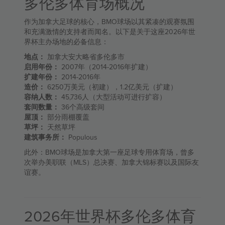
多伦多体育场概况
作为加拿大足球的核心，BMO球场以其紧凑的观赛氛围
和充满激情的支持者而闻名。以下是关于这座2026年世
界杯主办场地的必备信息：
地点：
加拿大安大略省多伦多市
启用年份：
2007年（2014-2016年扩建）
扩建年份：
2014-2016年
造价：
6250万美元（初建），1.2亿美元（扩建）
容纳人数：
45,736人（大型活动可进行扩容）
套间数量：
36个高级套间
屋顶：
部分雨棚覆盖
草坪：
天然草坪
建筑事务所：
Populous
此外：BMO球场是加拿大第一座足球专用体育场，曾多
次举办美职联（MLS）总决赛、加拿大锦标赛以及国际友
谊赛。
2026年世界杯多伦多体育