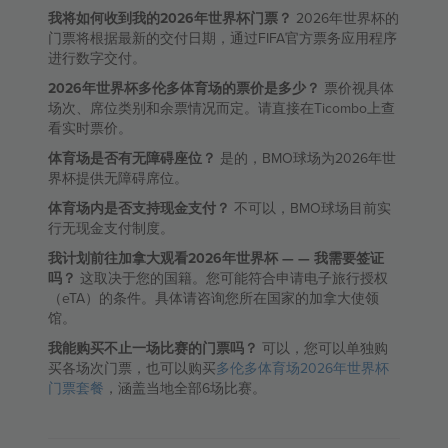
我将如何收到我的2026年世界杯门票？
2026年世界杯的
门票将根据最新的交付日期，通过FIFA官方票务应用程序
进行数字交付。
2026年世界杯多伦多体育场的票价是多少？
票价视具体
场次、席位类别和余票情况而定。请直接在Ticombo上查
看实时票价。
体育场是否有无障碍座位？
是的，BMO球场为2026年世
界杯提供无障碍席位。
体育场内是否支持现金支付？
不可以，BMO球场目前实
行无现金支付制度。
我计划前往加拿大观看2026年世界杯 — — 我需要签证
吗？
这取决于您的国籍。您可能符合申请电子旅行授权
（eTA）的条件。具体请咨询您所在国家的加拿大使领
馆。
我能购买不止一场比赛的门票吗？
可以，您可以单独购
买各场次门票，也可以购买
多伦多体育场2026年世界杯
门票套餐
，涵盖当地全部6场比赛。