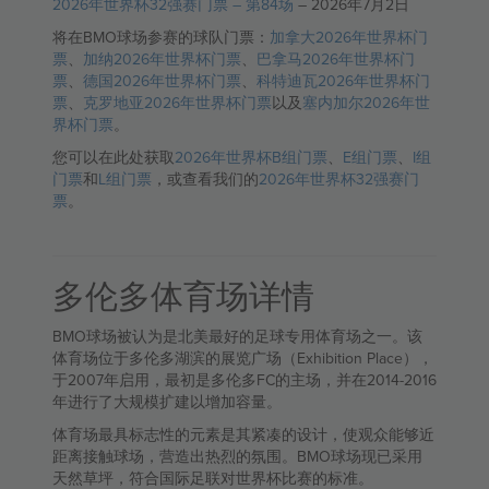
2026年世界杯32强赛门票 – 第84场
– 2026年7月2日
将在BMO球场参赛的球队门票：
加拿大2026年世界杯门
票
、
加纳2026年世界杯门票
、
巴拿马2026年世界杯门
票
、
德国2026年世界杯门票
、
科特迪瓦2026年世界杯门
票
、
克罗地亚2026年世界杯门票
以及
塞内加尔2026年世
界杯门票
。
您可以在此处获取
2026年世界杯B组门票
、
E组门票
、
I组
门票
和
L组门票
，或查看我们的
2026年世界杯32强赛门
票
。
多伦多体育场详情
BMO球场被认为是北美最好的足球专用体育场之一。该
体育场位于多伦多湖滨的展览广场（Exhibition Place），
于2007年启用，最初是多伦多FC的主场，并在2014-2016
年进行了大规模扩建以增加容量。
体育场最具标志性的元素是其紧凑的设计，使观众能够近
距离接触球场，营造出热烈的氛围。BMO球场现已采用
天然草坪，符合国际足联对世界杯比赛的标准。