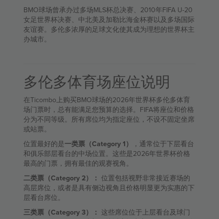
BMO球场曾承办过多场MLS杯总决赛、2010年FIFA U-20
女足世界杯决赛、中北美及加勒比海金杯赛以及多场国际
友谊赛。多伦多浓厚的足球文化使其成为理想的世界杯主
办城市。
多伦多体育场座位说明
在Ticombo上购买BMO球场的2026年世界杯多伦多体育
场门票时，总有能满足您预算的选择。FIFA将座位和价格
分为不同等级。所有席位均为指定座位，不设不固定坐席
或站票。
位置最好的是
一类票（Category 1）
，通常位于下层看台
和俱乐部层看台的中场位置。这些是2026年世界杯价格
最高的门票，拥有最佳的观赛视角。
二类票（Category 2）：
位置包括视野非常接近赛场的
高层席位，或者是具有侧边视角且价格明显更为实惠的下
层看台席位。
三类票（Category 3）：
这些席位位于上层看台及球门