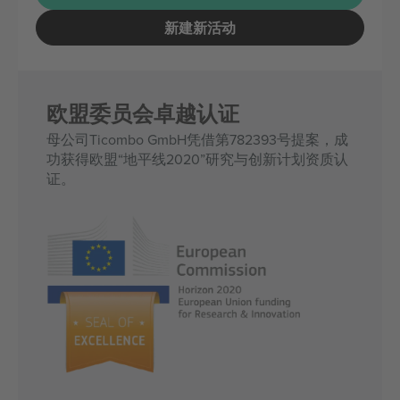
新建新活动
欧盟委员会卓越认证
母公司Ticombo GmbH凭借第782393号提案，成
功获得欧盟“地平线2020”研究与创新计划资质认
证。