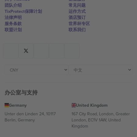
团队介绍
常见问题
TixProtect保障计划
运作方式
法律声明
酒店预订
服务条款
世界杯专区
联盟计划
联系我们
办公室与支持
Germany
United Kingdom
Unter den Linden 24, 10117
167 City Road, London, Greater
Berlin, Germany
London, EC1V 1AW, United
Kingdom