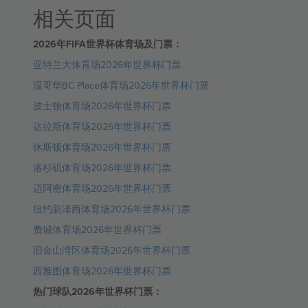
相关页面
2026年FIFA世界杯体育场及门票：
亚特兰大体育场2026年世界杯门票
温哥华BC Place体育场2026年世界杯门票
波士顿体育场2026年世界杯门票
达拉斯体育场2026年世界杯门票
休斯顿体育场2026年世界杯门票
洛杉矶体育场2026年世界杯门票
迈阿密体育场2026年世界杯门票
纽约新泽西体育场2026年世界杯门票
费城体育场2026年世界杯门票
旧金山湾区体育场2026年世界杯门票
西雅图体育场2026年世界杯门票
热门球队2026年世界杯门票：