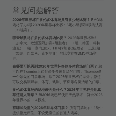
常见问题解答
2026年世界杯在多伦多体育场共有多少场比赛？
BMO球
场将举办6场2026年世界杯比赛：5场小组赛和1场淘汰赛
（32强赛）。
哪些球队将在多伦多体育场比赛？
2026年世界杯B组
（加拿大、欧洲区附加赛A组胜者）、E组（德国、科特
迪瓦）、I组（塞内加尔、FIFA附加赛2组胜者）以及L组
（加纳、巴拿马、克罗地亚）的比赛将在BMO球场举
行。
在哪里可以买到2026年世界杯多伦多体育场的门票？
您
可以在Ticombo上购买多伦多体育场的门票。Ticombo是
一个领先的门票市场，除了2026年世界杯门票外，您还
可以交易演唱会、体育、戏剧、节庆等各类活动的门票。
多伦多体育场的场地表面是什么？2026年世界杯是用真
草还是人造草？
BMO球场已经使用天然草坪，符合2026
年世界杯的FIFA标准。
有哪些类型的2026年世界杯门票？
所有门票均在1-4类中
提供指定席位。不设无座位的普通入场券。