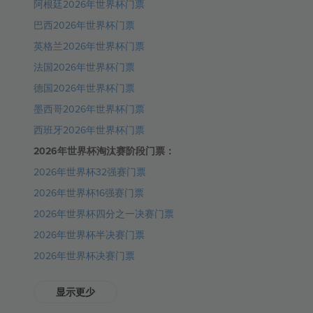
阿根廷2026年世界杯门票
巴西2026年世界杯门票
英格兰2026年世界杯门票
法国2026年世界杯门票
德国2026年世界杯门票
墨西哥2026年世界杯门票
西班牙2026年世界杯门票
2026年世界杯淘汰赛阶段门票：
2026年世界杯32强赛门票
2026年世界杯16强赛门票
2026年世界杯四分之一决赛门票
2026年世界杯半决赛门票
2026年世界杯决赛门票
显示更少