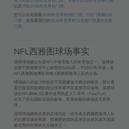
澳大利亚2026年世界杯门票
、
卡塔尔2026年世界杯门票
以及
伊朗2026年世界杯门票
。
您可以在此获取
2026年世界杯B组门票
、
D组门票
和
G组
门票
，或查看我们的
2026年世界杯32强赛门票
及
16强赛
门票
。
NFL西雅图球场事实
流明球场被认为是NFL中噪音最大的体育场之一。该球场
坐落于西雅图市中心南部的SoDo区，于2002年开放，是
NFL西雅图海鹰队和MLS西雅图海湾人队的主场。
球场核心的设计特色在于其能够放大观众的噪音，部分遮
盖的屋顶和陡峭的座位排布将声音直接导向场地。虽然球
场在NFL和MLS比赛中使用的是人工草坪（FieldTurf），
但为了符合国际足联的标准，世界杯期间将铺设天然草
坪。
流明球场拥有浓厚的足球历史，经常承办西雅图海湾人队
的比赛且场场售罄。西雅图热情的足球文化使其成为美国
最优秀的世界杯主办城市之一。