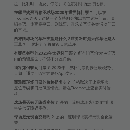
组（比利时、埃及、伊朗）将在流明球场进行比赛。
在哪里购买西雅图球场2026年世界杯门票？
可以在
Ticombo购买，这是一个支持购买和出售世界杯门票、演
唱会票、体育赛事票、剧院票、音乐节票等各类活动门票
的市场。
西雅图球场的草坪类型是什么？世界杯时是天然草还是人
工草？
世界杯期间将铺设天然草坪。
有哪些类型的2026年世界杯门票？
所有门票均为1-4等票
内的预留座位，不设不分区门票。
我将如何收到门票？
2026年世界杯门票将按照最晚交付
日期，通过FIFA官方票务App交付。
西雅图球场门票的价格是多少？
价格取决于比赛场次、
座位等级和门票供应情况。请在Ticombo上查看实时价
格。
球场是否有无障碍座位？
是的，流明球场为2026年世界
杯提供无障碍座位。
球场是无现金交易吗？
是的，流明球场实行无现金化运
营。