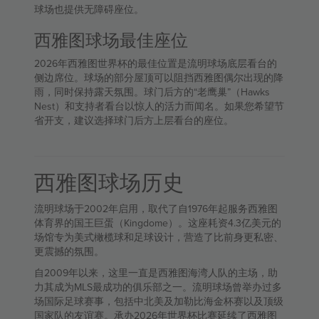
球场也提供无障碍座位。
西雅图球场最佳座位
2026年西雅图世界杯的最佳位置是流明球场底层看台的
侧边席位。球场的部分屋顶可以阻挡西雅图偶尔出现的降
雨，同时保持露天氛围。球门后方的“老鹰巢”（Hawks
Nest）和支持者看台以惊人的活力而闻名。如果您希望节
省开支，建议选择球门后方上层看台的座位。
西雅图球场历史
流明球场于2002年启用，取代了自1976年起服务西雅图
体育界的国王巨蛋（Kingdome）。这座耗资4.3亿美元的
场馆专为美式橄榄球和足球设计，营造了比前身更私密、
更震撼的氛围。
自2009年以来，这里一直是西雅图海湾人队的主场，助
力其成为MLS最成功的俱乐部之一。流明球场曾举办过多
场国际足球赛事，包括中北美及加勒比海金杯赛以及顶级
国家队的友谊赛。承办2026年世界杯比赛延续了西雅图