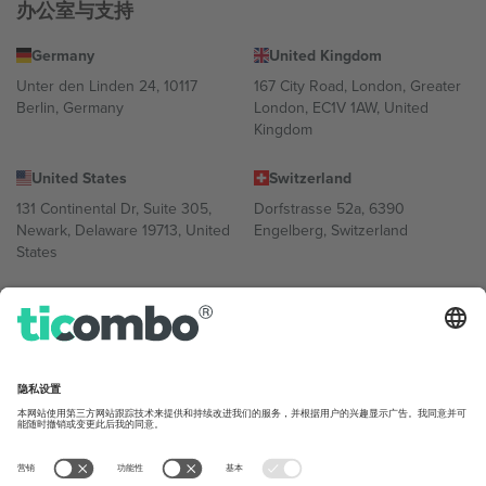
办公室与支持
Germany
United Kingdom
Unter den Linden 24, 10117
167 City Road, London, Greater
Berlin, Germany
London, EC1V 1AW, United
Kingdom
United States
Switzerland
131 Continental Dr, Suite 305,
Dorfstrasse 52a, 6390
Newark, Delaware 19713, United
Engelberg, Switzerland
States
Bulgaria
United Arab Emirates
Regus Sofia City West, bul
UAE Dubai Silicon Oasis, DDP
Totleben 53-55, 1606 Sofia,
Building A1, Office 302, Dubai,
Bulgaria
United Arab Emirates
Mexico
Av Chapultepec 360, Roma
Norte, Cuauhtémoc, 06700