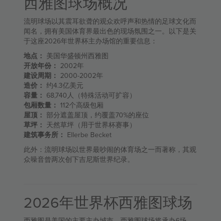
西雅图球场概况
流明球场以其震耳欲聋的观众欢呼声和热情的足球文化而
闻名，拥有美国体育界最出色的现场氛围之一。以下是关
于这座2026年世界杯主办场馆的重要信息：
地点：
美国华盛顿州西雅图
开放年份：
2002年
建设周期：
2000-2002年
造价：
约4.3亿美元
容量：
68,740人（特殊活动可扩容）
包厢数量：
112个高级包厢
屋顶：
部分遮盖屋顶，约覆盖70%的座位
草坪：
天然草坪（用于世界杯赛事）
建筑事务所：
Ellerbe Becket
此外：流明球场以世界最吵闹的体育场之一而著称，其观
众噪音曾两次创下吉尼斯世界纪录。
2026年世界杯西雅图球场
西雅图是美国的主要主办城市，西雅图球场将承办6场