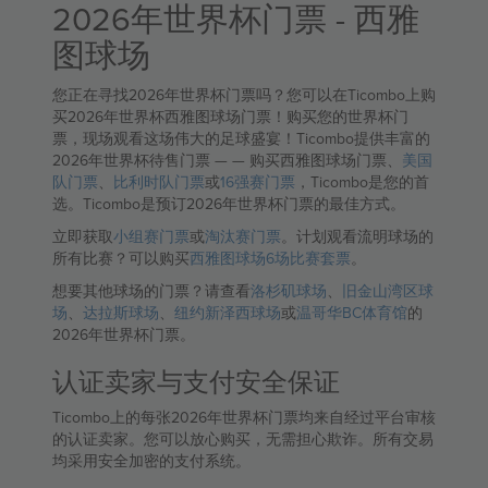
2026年世界杯门票 - 西雅
图球场
您正在寻找2026年世界杯门票吗？您可以在Ticombo上购
买2026年世界杯西雅图球场门票！购买您的世界杯门
票，现场观看这场伟大的足球盛宴！Ticombo提供丰富的
2026年世界杯待售门票 — — 购买西雅图球场门票、
美国
队门票
、
比利时队门票
或
16强赛门票
，Ticombo是您的首
选。Ticombo是预订2026年世界杯门票的最佳方式。
立即获取
小组赛门票
或
淘汰赛门票
。计划观看流明球场的
所有比赛？可以购买
西雅图球场6场比赛套票
。
想要其他球场的门票？请查看
洛杉矶球场
、
旧金山湾区球
场
、
达拉斯球场
、
纽约新泽西球场
或
温哥华BC体育馆
的
2026年世界杯门票。
认证卖家与支付安全保证
Ticombo上的每张2026年世界杯门票均来自经过平台审核
的认证卖家。您可以放心购买，无需担心欺诈。所有交易
均采用安全加密的支付系统。