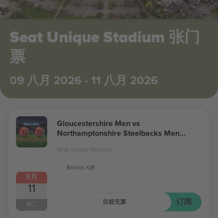
Seat Unique Stadium 张门
票
09 八月 2026 - 11 八月 2026
Gloucestershire Men vs
Northamptonshire Steelbacks Men
Metro Bank One Day Cup
Seat Unique Stadium
Bristol, GB
8月
11
订阅
目前无票
周二