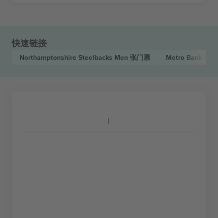
快速链接
Northamptonshire Steelbacks Men
张门票
Metro Bank One