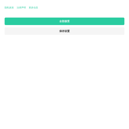
Kingdom
United States
Switzerland
131 Continental Dr, Suite 305,
Dorfstrasse 52a, 6390
Newark, Delaware 19713, United
Engelberg, Switzerland
States
Bulgaria
United Arab Emirates
Regus Sofia City West, bul
UAE Dubai Silicon Oasis, DDP
Totleben 53-55, 1606 Sofia,
Building A1, Office 302, Dubai,
Bulgaria
United Arab Emirates
Mexico
Av Chapultepec 360, Roma
Norte, Cuauhtémoc, 06700
Ciudad de México, CDMX,
Mexico
平台提供商的法律实体可能会因地点、活动和/或领域而有所不同。
有关详细信息，请查看特定活动页面、版权声明和条款。,
法律声明