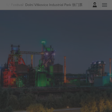
登录
音乐
Festival
Dolní Vítkovice Industrial Park 张门票