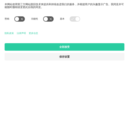
Kingdom
United States
Switzerland
131 Continental Dr, Suite 305,
Dorfstrasse 52a, 6390
Newark, Delaware 19713, United
Engelberg, Switzerland
States
Bulgaria
United Arab Emirates
Regus Sofia City West, bul
UAE Dubai Silicon Oasis, DDP
Totleben 53-55, 1606 Sofia,
Building A1, Office 302, Dubai,
Bulgaria
United Arab Emirates
Mexico
Av Chapultepec 360, Roma
Norte, Cuauhtémoc, 06700
Ciudad de México, CDMX,
Mexico
平台提供商的法律实体可能会因地点、活动和/或领域而有所不同。
有关详细信息，请查看特定活动页面、版权声明和条款。,
法律声明
和
条款.
© 2026 Ticombo. 版权所有.