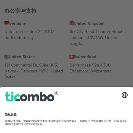
办公室与支持
Germany
United Kingdom
Unter den Linden 24, 10117
167 City Road, London, Greater
Berlin, Germany
London, EC1V 1AW, United
Kingdom
United States
Switzerland
131 Continental Dr, Suite 305,
Dorfstrasse 52a, 6390
Newark, Delaware 19713, United
Engelberg, Switzerland
States
Bulgaria
United Arab Emirates
Regus Sofia City West, bul
UAE Dubai Silicon Oasis, DDP
Totleben 53-55, 1606 Sofia,
Building A1, Office 302, Dubai,
Bulgaria
United Arab Emirates
Mexico
Av Chapultepec 360, Roma