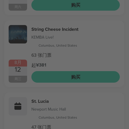
购买
周六
String Cheese Incident
KEMBA Live!
Columbus, United States
63 张门票
8月
¥381
起
12
购买
周三
St. Lucia
Newport Music Hall
Columbus, United States
47 张门票