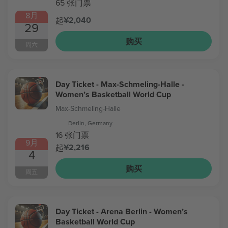
65 张门票
8月
¥2,040
起
29
购买
周六
Day Ticket - Max-Schmeling-Halle -
Women’s Basketball World Cup
Max-Schmeling-Halle
Berlin, Germany
16 张门票
9月
¥2,216
起
4
购买
周五
Day Ticket - Arena Berlin - Women’s
Basketball World Cup