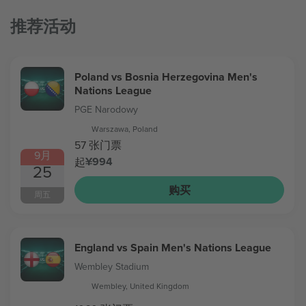
推荐活动
Poland vs Bosnia Herzegovina Men's
Nations League
PGE Narodowy
Warszawa, Poland
57 张门票
9月
¥994
起
25
购买
周五
England vs Spain Men's Nations League
Wembley Stadium
Wembley, United Kingdom