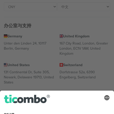
办公室与支持
Germany
United Kingdom
Unter den Linden 24, 10117
167 City Road, London, Greater
Berlin, Germany
London, EC1V 1AW, United
Kingdom
United States
Switzerland
131 Continental Dr, Suite 305,
Dorfstrasse 52a, 6390
Newark, Delaware 19713, United
Engelberg, Switzerland
States
Bulgaria
United Arab Emirates
Regus Sofia City West, bul
UAE Dubai Silicon Oasis, DDP
Totleben 53-55, 1606 Sofia,
Building A1, Office 302, Dubai,
Bulgaria
United Arab Emirates