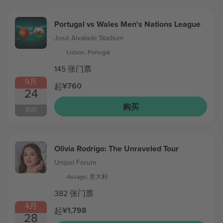
Portugal vs Wales Men's Nations League
José Alvalade Stadium
Lisbon, Portugal
145 张门票
9月
¥760
起
24
购买
周四
Olivia Rodrigo: The Unraveled Tour
Unipol Forum
Assago, 意大利
382 张门票
4月
¥1,798
起
28