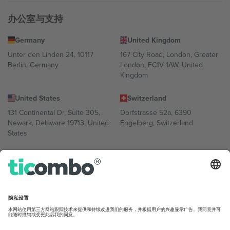
办公室与支持
Germany
United Kingdom
Unter den Linden 24, 10117
167 City Road, London, Greater
Berlin, Germany
London, EC1V 1AW, United
Kingdom
United States
Switzerland
131 Continental Dr, Suite 305,
Dorfstrasse 52a, 6390
Newark, Delaware 19713, United
Engelberg, Switzerland
States
Bulgaria
United Arab Emirates
Regus Sofia City West, bul
UAE Dubai Silicon Oasis, DDP
Totleben 53-55, 1606 Sofia,
Building A1, Office 302, Dubai,
Bulgaria
United Arab Emirates
Mexico
Av Chapultepec 360, Roma