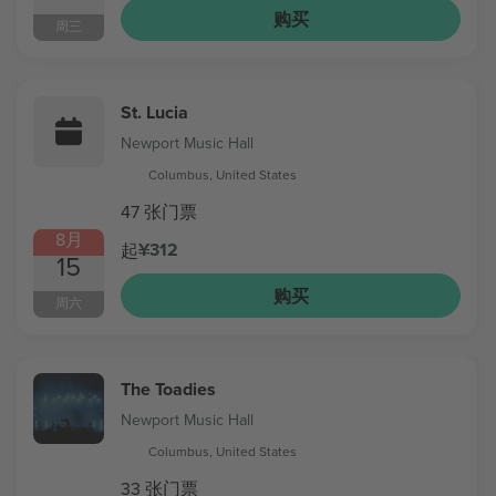
购买
周三
St. Lucia
Newport Music Hall
Columbus, United States
47 张门票
8月
¥312
起
15
购买
周六
The Toadies
Newport Music Hall
Columbus, United States
33 张门票